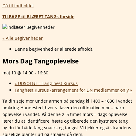
Gå til indholdet
TILBAGE til BLÆRET TANGs forside
« Alle Begivenheder
Denne begivenhed er allerede afholdt.
Mors Dag Tangoplevelse
maj 10 @ 14:00
-
16:30
«
UDSOLGT – Tang-høst Kursus
Tanghøst Kursus -arrangement for DN medlemmer only
»
Ta din seje mor under armen på søndag kl 1400 – 1630 i vandet
omkring Hundested, hvor vi laver den ultimative mor – barn
oplevelse i vandet. På denne 2, 5 times mors – dags oplevelse
lærer du at identificere, høste og tilberede den kystnære tang
og du får både tang snacks og tangøl. Vi tjekker også strandens
spiselige planter ud og smager på dem.