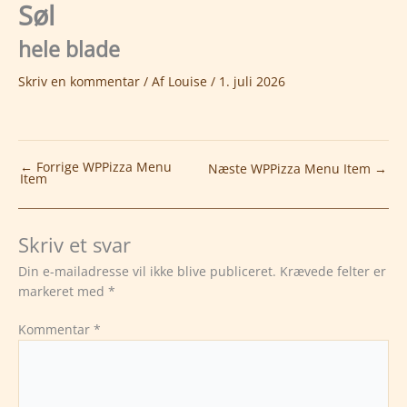
Søl
Gå
til
hele blade
indholdet
Skriv en kommentar
/ Af
Louise
/
1. juli 2026
←
Forrige WPPizza Menu
Næste WPPizza Menu Item
→
Item
Skriv et svar
Din e-mailadresse vil ikke blive publiceret.
Krævede felter er
markeret med
*
Kommentar
*