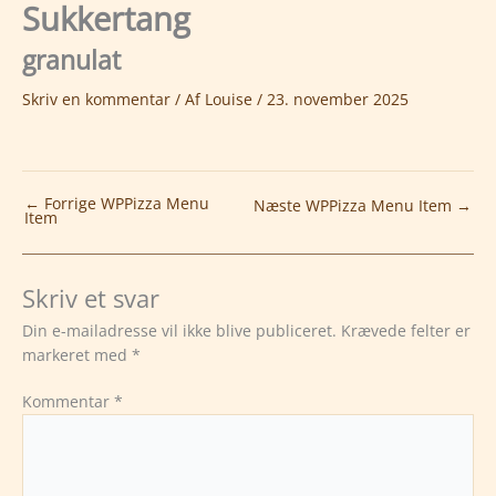
Sukkertang
Gå
til
granulat
indholdet
Skriv en kommentar
/ Af
Louise
/
23. november 2025
←
Forrige WPPizza Menu
Næste WPPizza Menu Item
→
Item
Skriv et svar
Din e-mailadresse vil ikke blive publiceret.
Krævede felter er
markeret med
*
Kommentar
*