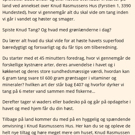
land ved annekset over Knud Rasmussens Hus (Fyrstien 1, 3390
Hundested), hvor vi gennemgår alt du skal vide om tang inden
vi går i vandet og høster og smager.
Spiste Knud Tang? Og hvad med grønlænderne i dag?
Du lærer alt hvad du skal vide for at høste havets superfood
bæredygtigt og forsvarligt og du får tips om tilberedning.
Du starter med et 45 minutters foredrag, hvor vi gennemgår de
forskellige kystnære arter, deres anvendelse i havet og i
køkkenet og deres store sundhedsmæssige værdi, hvordan kan
6 gram tang svare til 600 gram grøntsager i vitaminer og
mineraler? hvilken art der står bag E407 og hvorfor dyrker vi
tang på 6 meter vand sammen med fiskerne…
Derefter tager vi waders eller badesko på og går på opdagelse i
havet og med hjem får du din høst.
Tilbage på land kommer du med på en hyggelig og spændende
omvisning i Knud Rasmussens Hus. Her kan du se og opleve de
helt nye tiltag og høre meget mere om huset, Knud Rasmussen